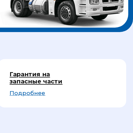
ия на
ные части
бнее