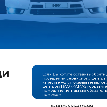
Если Вы хотите оставить обратную связь о
посещении сервисного центра или о
качестве услуг, оказываемых сервисным
центром ПАО «КАМАЗ» обратитесь в службу
помощи клиентам мы обязательно
поможем
8-800-555-00-99
pretenzia@kamaz.ru