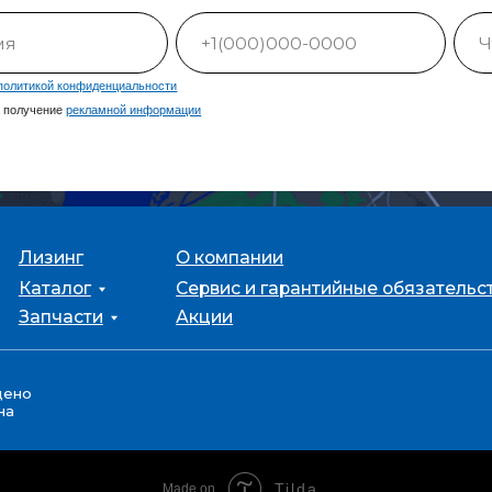
части
Акции
Tilda
Made on