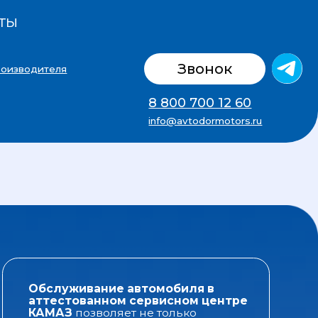
ты
Звонок
8 800 700 12 60
info@avtodormotors.ru
ивание автомобиля в
ованном сервисном центре
позволяет не только
ть гарантию производителя
 автотехнику, но и быть
ым в высоком качестве