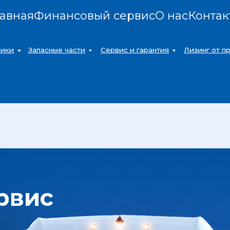
лавная
Финансовый сервис
О нас
Контак
Запасные части
Сервис и гарантия
Лизинг от производителя
ис
Обслуж
аттест
КАМАЗ
сохрани
на вашу
уверенн