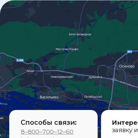
Способы связи:
Интересуют
заявку и мы 
8‒800‒700‒12‒60
info@avtodormotors.ru
Согласен с
политикой
Адрес:
открыть в Картах
Согласие на получен
г.Казань, ул.Автосервисная, д.19
с 8:00 до 20:00
Лиз
ПАО
«КАМАЗ»
Кат
ООО «АвтоЗапчасть