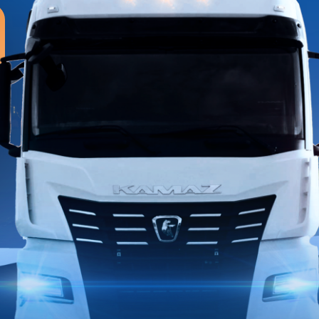
провед
операц