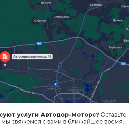
 услуги Автодор-Моторс?
Оставьте
свяжемся с вами в ближайшее время.
 конфиденциальности
ие
рекламной информации
инг
О компании
алог
Сервис и гарантийные обязательства