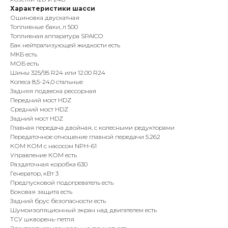
Характеристики шасси
Ошиновка двускатная
Топливные баки, л 500
Топливная аппаратура SPAICO
Бак нейтрализующей жидкости есть
МКБ есть
МОБ есть
Шины 325/95 R24 или 12.00 R24
Колеса 8,5-24,0 стальные
Задняя подвеска рессорная
Передний мост HDZ
Средний мост HDZ
Задний мост HDZ
Главная передача двойная, с колесными редукторами
Передаточное отношение главной передачи 5.262
КОМ КОМ с насосом NPH-61
Управление КОМ есть
Раздаточная коробка 630
Генератор, кВт 3
Предпусковой подогреватель есть
Боковая защита есть
Задний брус безопасности есть
Шумоизоляционный экран над двигателем есть
ТСУ шкворень-петля