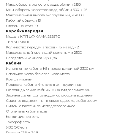
Макс. обороты холостого хода, об/мин 2150
Мин. обороты холостого хода, об/мин 600+/-25
Максимальная высота эксплуатации, м 4500
Рабочий объем, л 13
Степень сжатия 19
Коробка передач
Модель КПП ЦФ КАМА 2525ТО
Тип КП МКПП
Количество передач вперед - 16, назад - 2
Максимальный крутящий момент, Нм 2500
Передаточные числа 13,8-0,84
Кабина
Исполнение кабины К5 низкая шириной 2300 мм
Спальное место без спального места
Крыша низкая
Подвеска кабины 4-х точечная пружинная
Опрокидывание кабины МОК гидравлический
Зеркала с электроприводом со стороны водителя
Сиденье водителя на пневмоподвеске, с обогревом
Сиденье пассажира неподрессоренное
Отопитель кабины есть
Кондиционер есть
Тахограф есть
УВЭОС есть
Розетки 12В и 24В