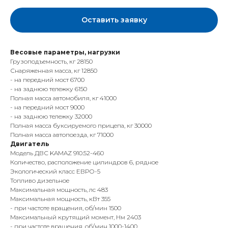
Оставить заявку
Весовые параметры, нагрузки
Грузоподъемность, кг 28150
Снаряженная масса, кг 12850
- на передний мост 6700
- на заднюю тележку 6150
Полная масса автомобиля, кг 41000
- на передний мост 9000
- на заднюю тележку 32000
Полная масса буксируемого прицепа, кг 30000
Полная масса автопоезда, кг 71000
Двигатель
Модель ДВС KAMAZ 910.52-460
Количество, расположение цилиндров 6, рядное
Экологический класс ЕВРО-5
Топливо дизельное
Максимальная мощность, лс 483
Максимальная мощность, кВт 355
- при частоте вращения, об/мин 1500
Максимальный крутящий момент, Нм 2403
- при частоте вращения, об/мин 1000-1400