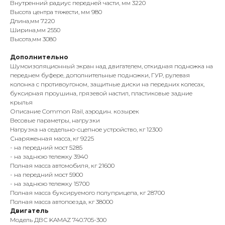
Внутренний радиус передней части, мм 3220
Высота центра тяжести, мм 980
Длина,мм 7220
Ширина,мм 2550
Высота,мм 3080
Дополнительно
Шумоизоляционный экран над двигателем, откидная подножка на
переднем буфере, дополнительные подножки, ГУР, рулевая
колонка с противоугоном, защитные диски на передних колесах,
буксирная проушина, грязевой настил, пластиковые задние
крылья
Описание Common Rail, аэродин. козырек
Весовые параметры, нагрузки
Нагрузка на седельно-сцепное устройство, кг 12300
Снаряженная масса, кг 9225
- на передний мост 5285
- на заднюю тележку 3940
Полная масса автомобиля, кг 21600
- на передний мост 5900
- на заднюю тележку 15700
Полная масса буксируемого полуприцепа, кг 28700
Полная масса автопоезда, кг 38000
Двигатель
Модель ДВС KAMAZ 740.705-300