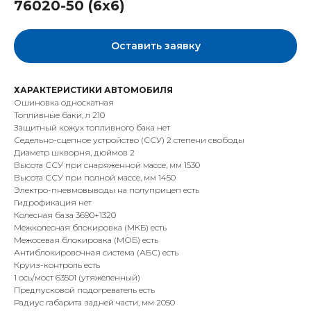
76020-50 (6x6)
Оставить заявку
ХАРАКТЕРИСТИКИ АВТОМОБИЛЯ
Ошиновка односкатная
Топливные баки, л 210
Защитный кожух топливного бака нет
Седельно-сцепное устройство (ССУ) 2 степени свободы
Диаметр шкворня, дюймов 2
Высота ССУ при снаряженной массе, мм 1530
Высота ССУ при полной массе, мм 1450
Электро-пневмовыводы на полуприцеп есть
Гидрофикация нет
Колесная база 3690+1320
Межколесная блокировка (МКБ) есть
Межосевая блокировка (МОБ) есть
Антиблокировочная система (АБС) есть
Круиз-контроль есть
1 ось/мост 63501 (утяжеленный)
Предпусковой подогреватель есть
Радиус габарита задней части, мм 2050