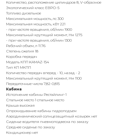
Количество, расположение цилиндров 8, V-образное
Экологический класс ЕВРО-5
Топливо дизельное
Максимальная мощность, лс 300
Максимальная мощность, кВт 221
- при частоте вращения, об/мин 1900
Максимальный крутящий момент, Нм 1275
- при частоте вращения, об/мин 1300
Рабочий объем, л 11.76
Степень сжатия 18
Коробка передач
Модель КПП KAMAZ-154
Тип КП МКПП
Количество передач вперед - 10, назад - 2
Максимальный крутящий момент, Нм 1100
Передаточные числа 7,82-0,815
Кабина
Исполнение кабины Рестайлинг-1
Спальное место 1 спальное место
Крыша высокая
Опрокидывание кабины гидроподъем
Аэродинамический солнцезащитный козырек нет
Сиденье водителя пневмоподвеска по заказу
Среднее сиденье по заказу
Кондиционер нет