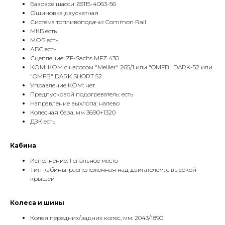
Базовое шасси: 65115-4063-56
Ошиновка двускатная
Система топливоподачи: Common Rail
МКБ есть
МОБ есть
АБС есть
Сцепление: ZF-Sachs MFZ 430
КОМ: КОМ с насосом "Meiller" 265/1 или "OMFB" DARK-52 или
"OMFB" DARK SHORT 52
Управление КОМ: нет
Предпусковой подогреватель: есть
Направление выхлопа: налево
Колесная база, мм 3690+1320
ДЗК есть
Кабина
Исполнение: 1 спальное место
Тип кабины: расположенная над двигателем, с высокой
крышей
Колеса и шины
Колея передних/задних колес, мм: 2043/1890