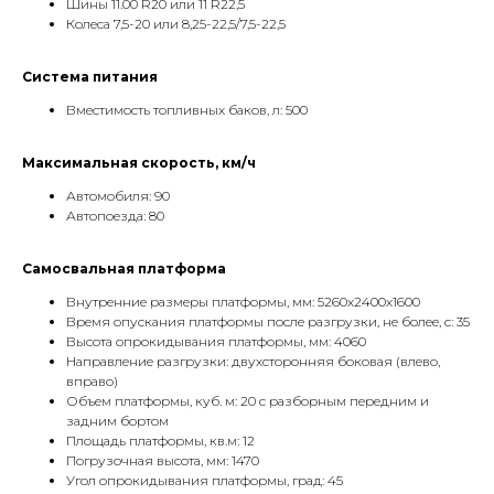
Шины 11.00 R20 или 11 R22,5
Колеса 7,5-20 или 8,25-22,5/7,5-22,5
Система питания
Вместимость топливных баков, л: 500
Максимальная скорость, км/ч
Автомобиля: 90
Автопоезда: 80
Самосвальная платформа
Внутренние размеры платформы, мм: 5260х2400х1600
Время опускания платформы после разгрузки, не более, с: 35
Высота опрокидывания платформы, мм: 4060
Направление разгрузки: двухсторонняя боковая (влево,
вправо)
Объем платформы, куб. м: 20 с разборным передним и
задним бортом
Площадь платформы, кв.м: 12
Погрузочная высота, мм: 1470
Угол опрокидывания платформы, град: 45