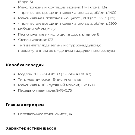
(Евро-5)
Макс. полезный крутящий момент, Нм (кгсм): 1184
- при частоте вращения коленчатого вала, об/мин: 1400
Максимальная полезная мощность, кВт (л.с.): 221,5 (301)
- при частоте вращения коленчатого вала, об/мин: 2300
Рабочий объем, л: 6,7
Расположение и число цилиндров: рядное, 6
Степень сжатия: 17,3
Тип двигателя: дизельный с турбонаддувом, с
промежуточным охлаждением наддувочного воздуха
Коробка передач
Модель КП: ZF 9S1310TO (ZF KAMA 1310TO)
Тип: механическая, 9-тиступенчатая
Максимальный крутящий момент, Нм: 1300
Передаточные числа: 9,48-0,75
Главная передача
Передаточное отношение: 5,94
Характеристики шасси