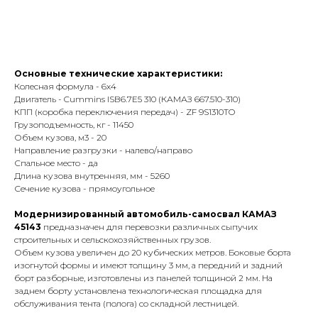
Оставить заявку
Основные технические характеристики:
Колесная формула - 6х4
Двигатель - Cummins ISB6.7E5 310 (КАМАЗ 667.510-310)
КПП (коробка переключения передач) - ZF 9S1310TO
Грузоподъемность, кг - 11450
Объем кузова, м3 - 20
Направление разгрузки - налево/направо
Спальное место - да
Длина кузова внутренняя, мм - 5260
Сечение кузова - прямоугольное
Модернизированный автомобиль-самосвал КАМАЗ
45143
предназначен для перевозки различных сыпучих
строительных и сельскохозяйственных грузов.
Объем кузова увеличен до 20 кубических метров. Боковые борта
изогнутой формы и имеют толщину 3 мм, а передний и задний
борт разборные, изготовлены из панелей толщиной 2 мм. На
заднем борту установлена технологическая площадка для
обслуживания тента (полога) со складной лестницей.