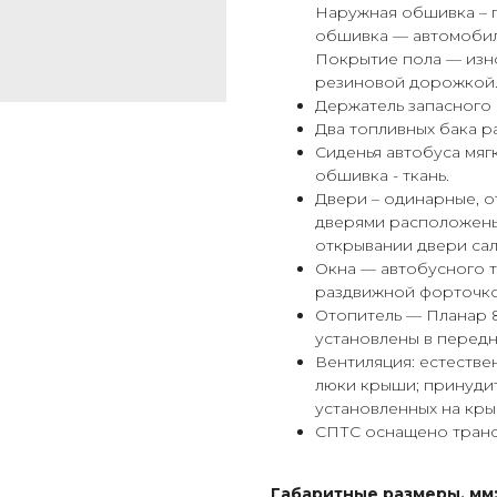
Наружная обшивка – п
обшивка — автомобиль
Покрытие пола — изно
резиновой дорожкой
Держатель запасного 
Два топливных бака р
Сиденья автобуса мяг
обшивка - ткань.
Двери – одинарные, о
дверями расположены
открывании двери сал
Окна — автобусного т
раздвижной форточко
Отопитель — Планар 
установлены в передне
Вентиляция: естестве
люки крыши; принуди
установленных на кры
СПТС оснащено транс
Габаритные размеры, мм