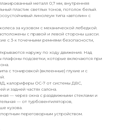
лакированный металл 0,7 мм, внутренняя
ный пластик светлых тонов, потолок белый.
соустойчивый линолеум типа «автолин» с
.
колеса за кузовом с механической лебедкой.
асположены с правой и левой стороны шасси.
кие с 3-х точечными ремнями безопасности,
ткрываются наружу по ходу движения. Над
 плафоны подсветки, которые включаются при
она.
ипа с тонировкой (вклеенные) глухие и с
й.
8Д, калориферы ОС-7 от системы ДВС,
й и задней частях салона.
нная — через окна с раздвижными стеклами и
тельная — от турбовентиляторов,
ше кузова.
портным переговорным устройством.
: