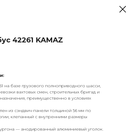
бус 42261 KAMAZ
и:
61 на базе грузового полноприводного шасси,
евозки вахтовых смен, строительных бригад и
назначения, преимущественно в условиях
лен из сэндвич-панели толщиной 56 мм по
огии, клепанный с внутренними размеры
ургона — анодированный алюминиевый уголок.