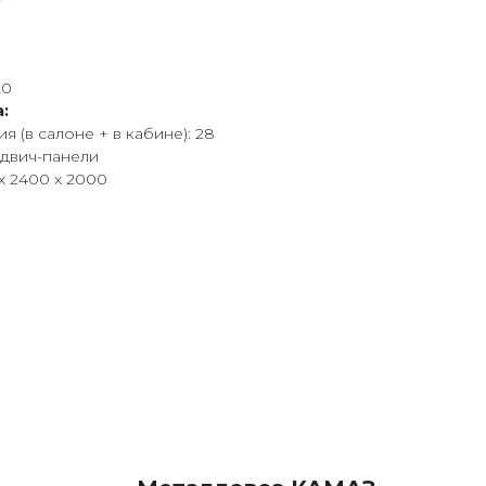
20
:
я (в салоне + в кабине): 28
ндвич-панели
х 2400 х 2000