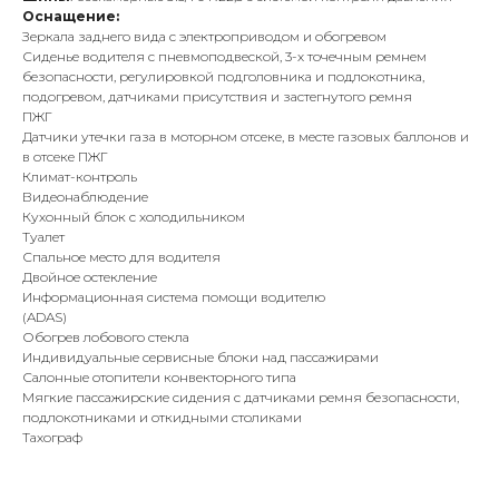
Оснащение:
Зеркала заднего вида с электроприводом и обогревом
Сиденье водителя с пневмоподвеской, 3-х точечным ремнем
безопасности, регулировкой подголовника и подлокотника,
подогревом, датчиками присутствия и застегнутого ремня
ПЖГ
Датчики утечки газа в моторном отсеке, в месте газовых баллонов и
в отсеке ПЖГ
Климат-контроль
Видеонаблюдение
Кухонный блок с холодильником
Туалет
Спальное место для водителя
Двойное остекление
Информационная система помощи водителю
(ADAS)
Обогрев лобового стекла
Индивидуальные сервисные блоки над пассажирами
Салонные отопители конвекторного типа
Мягкие пассажирские сидения с датчиками ремня безопасности,
подлокотниками и откидными столиками
Тахограф