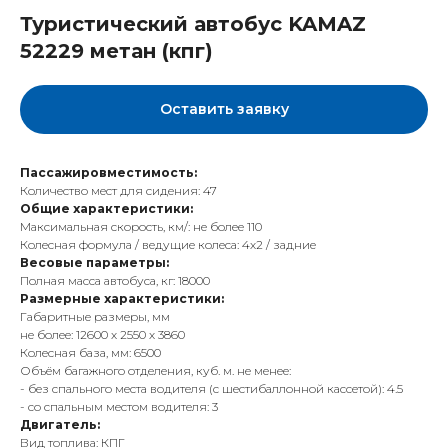
Туристический автобус KAMAZ
52229 метан (кпг)
Оставить заявку
Пассажировместимость:
Количество мест для сидения: 47
Общие характеристики:
Максимальная скорость, км/: не более 110
Колесная формула / ведущие колеса: 4х2 / задние
Весовые параметры:
Полная масса автобуса, кг: 18000
Размерные характеристики:
Габаритные размеры, мм
не более: 12600 х 2550 х 3860
Колесная база, мм: 6500
Объём багажного отделения, куб. м. не менее:
- без спального места водителя (с шестибаллонной кассетой): 4.5
- со спальным местом водителя: 3
Двигатель:
Вид топлива: КПГ