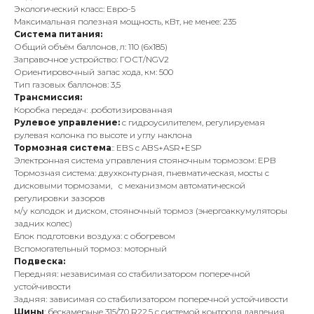
Экологический класс: Евро-5
Максимальная полезная мощность, кВт, не менее: 235
Система питания:
Общий объём баллонов, л: 110 (6х185)
Заправочное устройство: ГОСТ/NGV2
Ориентировочный запас хода, км: 500
Тип газовых баллонов: 3,5
Трансмиссия:
Коробка передач: .роботизированная
Рулевое управление:
с гидроусилителем, регулируемая
рулевая колонка по высоте и углу наклона
Тормозная система
:: EBS c ABS+ASR+ESP
Электронная система управления стояночным тормозом: EPB
Тормозная система: двухконтурная, пневматическая, мосты с
дисковыми тормозами, с механизмом автоматической
регулировки зазоров
м/у колодок и диском, стояночный тормоз (энергоаккумуляторы
задних колес)
Блок подготовки воздуха: с обогревом
Вспомогательный тормоз: моторный
Подвеска:
Передняя: независимая со стабилизатором поперечной
устойчивости
Задняя: зависимая со стабилизатором поперечной устойчивости
Шины
: бескамерные 315/70 R22,5 с системой контроля давления