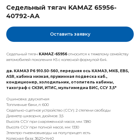
Седельный тягач KAMAZ 65956-
40792-АА
Оставить заявку
Седельный тягач
KAMAZ-65956
относится к тяжелому семейству
автомобилей поколения К5 с колесной формулой 6х4.
дв. КАМАЗ Р6 910.50-560, передняя ось КАМАЗ, МКБ, EBS,
ASR, кабина низкая, пружинная подвеска каб.,
кондиционер, холодильник, отопитель кабины,
тахограф с СКЗИ, ИТИС, мультимедиа БИС, ССУ 3,5"
Ошиновка: двускатная
Топливные баки, л: 600
Седельно-сцепное устройство (ССУ): 2 степени свободы
Диаметр шкворня, дюймов: 3,5
Высота ССУ при снаряженной массе, мм: 1380
Высота ССУ при полной массе, мм: 1330
Электро-пневмовыводы на полуприцеп: есть
Колесная база: 3620+1440