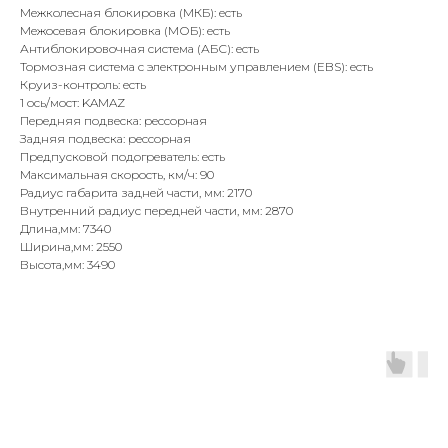
Межколесная блокировка (МКБ): есть
Межосевая блокировка (МОБ): есть
Антиблокировочная система (АБС): есть
Тормозная система с электронным управлением (EBS): есть
Круиз-контроль: есть
1 ось/мост: KAMAZ
Передняя подвеска: рессорная
Задняя подвеска: рессорная
Предпусковой подогреватель: есть
Максимальная скорость, км/ч: 90
Радиус габарита задней части, мм: 2170
Внутренний радиус передней части, мм: 2870
Длина,мм: 7340
Ширина,мм: 2550
Высота,мм: 3490